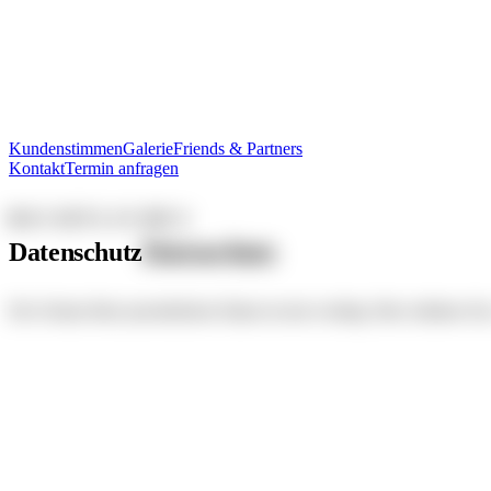
Kundenstimmen
Galerie
Friends & Partners
Kontakt
Termin anfragen
RECHTLICHES
Datenschutz
Datenschutz
Der Schutz Ihrer persönlichen Daten ist mir wichtig. Hier erfahren 
1. Verantwortliche
Verantwortlich für die Datenverarbeitung auf dieser Website ist:
PENTCHA TRAINING | Isabell Weller
Schwanenmarkt 4